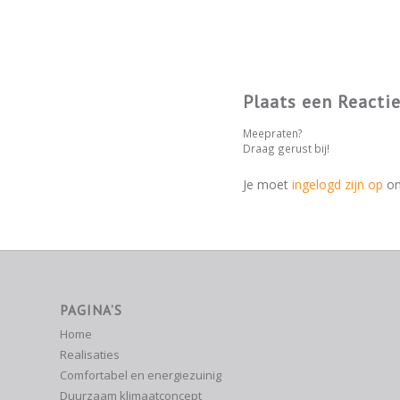
Plaats een Reacti
Meepraten?
Draag gerust bij!
Je moet
ingelogd zijn op
om
PAGINA’S
Home
Realisaties
Comfortabel en energiezuinig
Duurzaam klimaatconcept