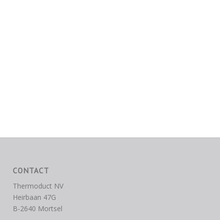
CONTACT
Thermoduct NV
Heirbaan 47G
B-2640 Mortsel