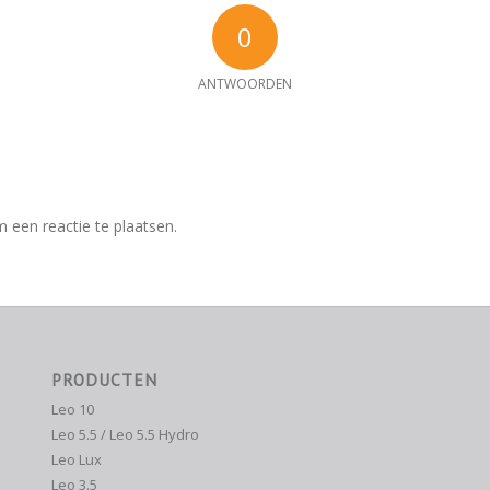
0
ANTWOORDEN
e
 een reactie te plaatsen.
PRODUCTEN
Leo 10
Leo 5.5 / Leo 5.5 Hydro
Leo Lux
Leo 3.5