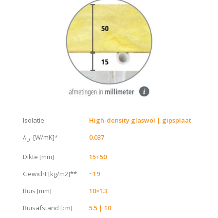
Isolatie
High-density glaswol |
gipsplaat
λ
[W/mK]*
0.037
D
Dikte [mm]
15+50
Gewicht [kg/m2]**
~19
Buis [mm]
10×1.3
Buisafstand [cm]
5.5 | 10