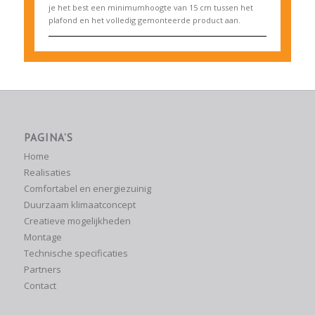
je het best een minimumhoogte van 15 cm tussen het
plafond en het volledig gemonteerde product aan.
PAGINA’S
Home
Realisaties
Comfortabel en energiezuinig
Duurzaam klimaatconcept
Creatieve mogelijkheden
Montage
Technische specificaties
Partners
Contact