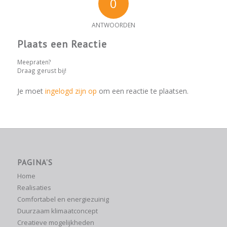
0
ANTWOORDEN
Plaats een Reactie
Meepraten?
Draag gerust bij!
Je moet
ingelogd zijn op
om een reactie te plaatsen.
PAGINA’S
Home
Realisaties
Comfortabel en energiezuinig
Duurzaam klimaatconcept
Creatieve mogelijkheden