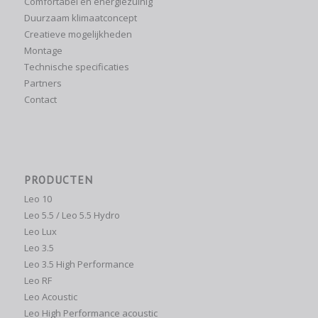
Comfortabel en energiezuinig
Duurzaam klimaatconcept
Creatieve mogelijkheden
Montage
Technische specificaties
Partners
Contact
PRODUCTEN
Leo 10
Leo 5.5 / Leo 5.5 Hydro
Leo Lux
Leo 3.5
Leo 3.5 High Performance
Leo RF
Leo Acoustic
Leo High Performance acoustic