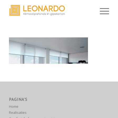
PAGINA’S
Home
Realisaties