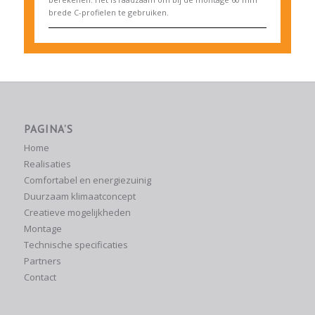
brede C-profielen te gebruiken.
PAGINA’S
Home
Realisaties
Comfortabel en energiezuinig
Duurzaam klimaatconcept
Creatieve mogelijkheden
Montage
Technische specificaties
Partners
Contact