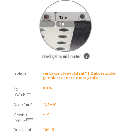
Isolatie
verpakte glaswolplaat* | 2 akoestische
gipsplaat onderste met grafiet
λ
0.036
D
[W/mK]**
Dikte [mm]
12.5+10
Gewicht
~19
[kg/m2]***
Buis [mm]
10×1.3