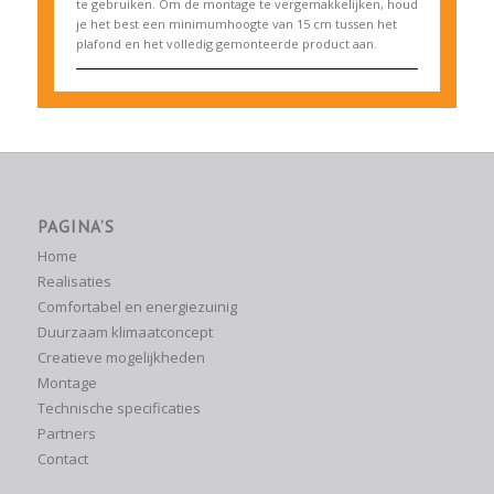
te gebruiken. Om de montage te vergemakkelijken, houd
je het best een minimumhoogte van 15 cm tussen het
plafond en het volledig gemonteerde product aan.
PAGINA’S
Home
Realisaties
Comfortabel en energiezuinig
Duurzaam klimaatconcept
Creatieve mogelijkheden
Montage
Technische specificaties
Partners
Contact