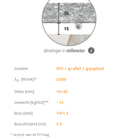
Isolatie
EPS + grafiet |
gipsplaat
λ
[W/mK]*
0.030
D
Dikte [mm]
15+35
Gewicht [kg/m2]**
~13
Buis [mm]
10×1.3
Buisafstand [cm]
5.5
* verwijst naar de EPS-laag