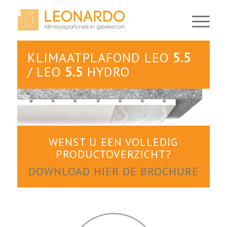
KLIMAATPLAFOND LEO
5.5
/ LEO
5.5
HYDRO
WENST U EEN VOLLEDIG
PRODUCTOVERZICHT?
DOWNLOAD HIER DE BROCHURE