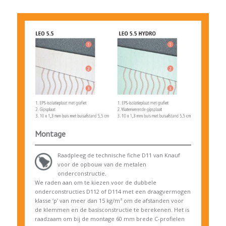
Montage
Raadpleeg de technische fiche D11 van Knauf
voor de opbouw van de metalen
onderconstructie.
We raden aan om te kiezen voor de dubbele
onderconstructies D112 of D114 met een draagvermogen
klasse ‘p’ van meer dan 15 kg/m² om de afstanden voor
de klemmen en de basisconstructie te berekenen. Het is
raadzaam om bij de montage 60 mm brede C-profielen