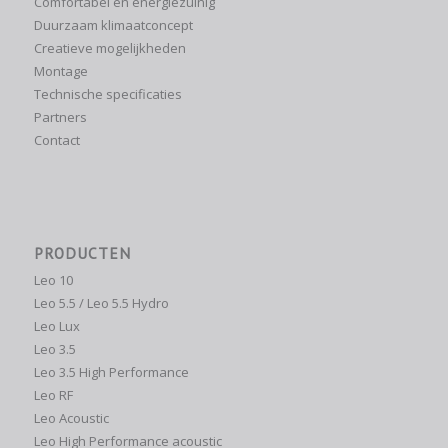
Comfortabel en energiezuinig
Duurzaam klimaatconcept
Creatieve mogelijkheden
Montage
Technische specificaties
Partners
Contact
PRODUCTEN
Leo 10
Leo 5.5 / Leo 5.5 Hydro
Leo Lux
Leo 3.5
Leo 3.5 High Performance
Leo RF
Leo Acoustic
Leo High Performance acoustic