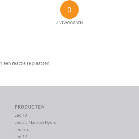
0
ANTWOORDEN
e
 een reactie te plaatsen.
PRODUCTEN
Leo 10
Leo 5.5 / Leo 5.5 Hydro
Leo Lux
Leo 3.5