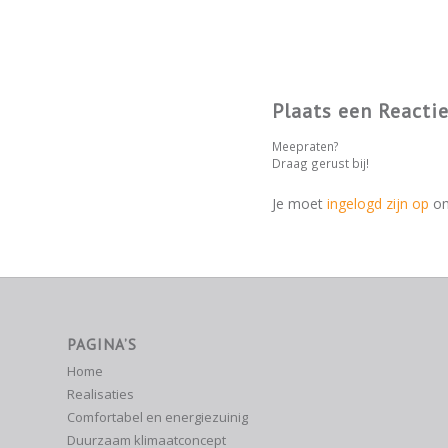
Plaats een Reacti
Meepraten?
Draag gerust bij!
Je moet
ingelogd zijn op
om
PAGINA’S
Home
Realisaties
Comfortabel en energiezuinig
Duurzaam klimaatconcept