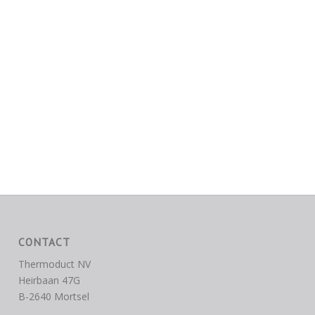
CONTACT
Thermoduct NV
Heirbaan 47G
B-2640 Mortsel