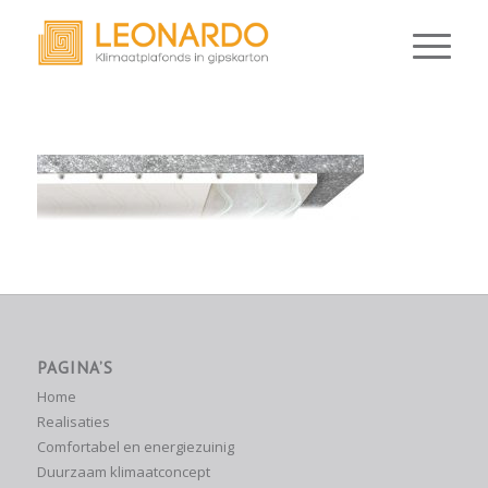
PAGINA’S
Home
Realisaties
Comfortabel en energiezuinig
Duurzaam klimaatconcept