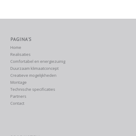
PAGINA’S
Home
Realisaties
Comfortabel en energiezuinig
Duurzaam klimaatconcept
Creatieve mogelijkheden
Montage
Technische specificaties
Partners
Contact