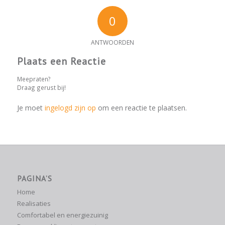
0
ANTWOORDEN
Plaats een Reactie
Meepraten?
Draag gerust bij!
Je moet
ingelogd zijn op
om een reactie te plaatsen.
PAGINA’S
Home
Realisaties
Comfortabel en energiezuinig