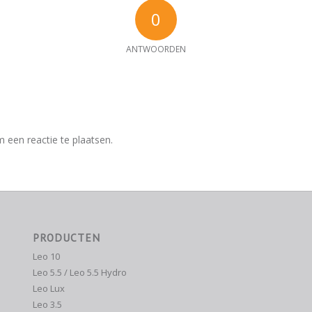
0
ANTWOORDEN
e
 een reactie te plaatsen.
PRODUCTEN
Leo 10
Leo 5.5 / Leo 5.5 Hydro
Leo Lux
Leo 3.5