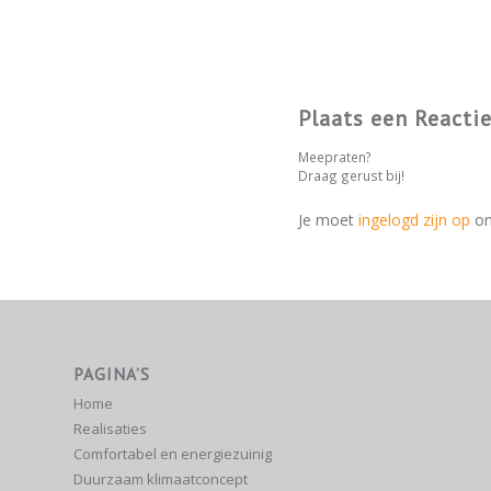
Plaats een Reacti
Meepraten?
Draag gerust bij!
Je moet
ingelogd zijn op
om
PAGINA’S
Home
Realisaties
Comfortabel en energiezuinig
Duurzaam klimaatconcept