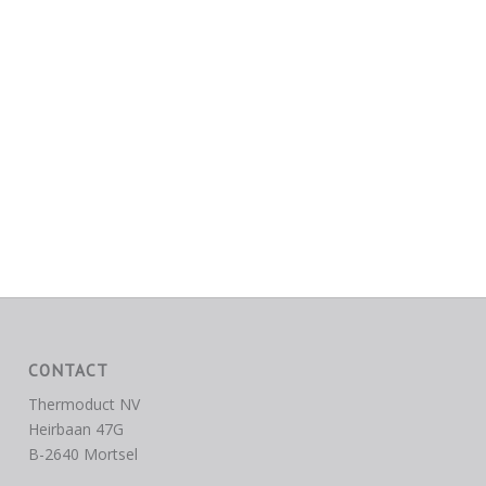
CONTACT
Thermoduct NV
Heirbaan 47G
B-2640 Mortsel