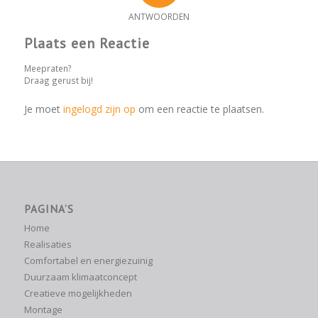
ANTWOORDEN
Plaats een Reactie
Meepraten?
Draag gerust bij!
Je moet
ingelogd zijn op
om een reactie te plaatsen.
PAGINA’S
Home
Realisaties
Comfortabel en energiezuinig
Duurzaam klimaatconcept
Creatieve mogelijkheden
Montage