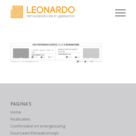
PAGINA’S
Home
Realisaties
Comfortabel en energiezuinig
Duurzaam klimaatconcept