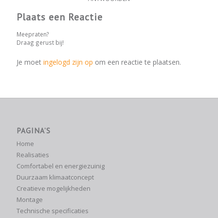
Plaats een Reactie
Meepraten?
Draag gerust bij!
Je moet
ingelogd zijn op
om een reactie te plaatsen.
PAGINA’S
Home
Realisaties
Comfortabel en energiezuinig
Duurzaam klimaatconcept
Creatieve mogelijkheden
Montage
Technische specificaties