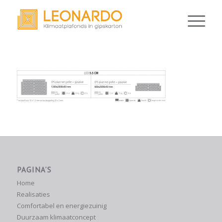
PAGINA’S
Home
Realisaties
Comfortabel en energiezuinig
Duurzaam klimaatconcept