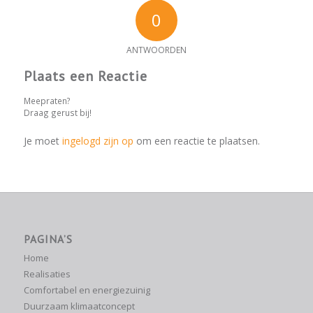
0
ANTWOORDEN
Plaats een Reactie
Meepraten?
Draag gerust bij!
Je moet
ingelogd zijn op
om een reactie te plaatsen.
PAGINA’S
Home
Realisaties
Comfortabel en energiezuinig
Duurzaam klimaatconcept