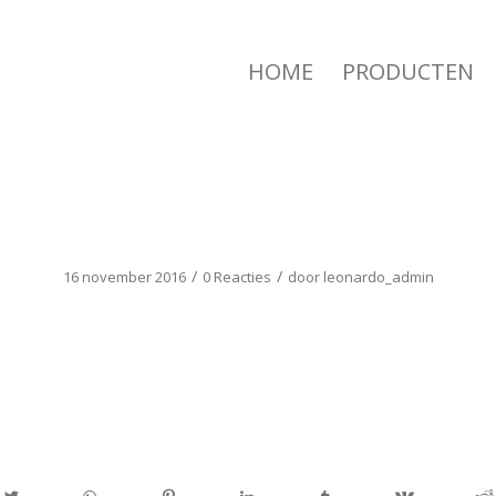
HOME
PRODUCTEN
ICOON_INFO
/
/
16 november 2016
0 Reacties
door
leonardo_admin