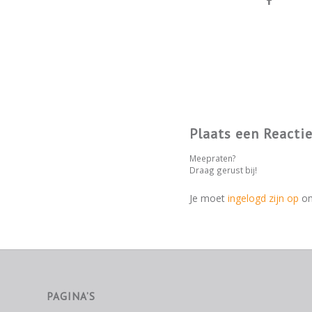
Plaats een Reacti
Meepraten?
Draag gerust bij!
Je moet
ingelogd zijn op
om
PAGINA’S