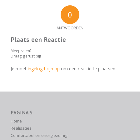
0
ANTWOORDEN
Plaats een Reactie
Meepraten?
Draag gerust bij!
Je moet
ingelogd zijn op
om een reactie te plaatsen.
PAGINA’S
Home
Realisaties
Comfortabel en energiezuinig