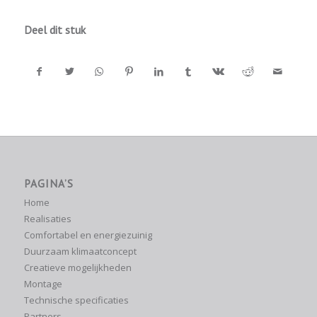
Deel dit stuk
PAGINA’S
Home
Realisaties
Comfortabel en energiezuinig
Duurzaam klimaatconcept
Creatieve mogelijkheden
Montage
Technische specificaties
Partners