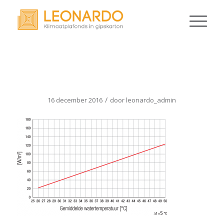
LEO_HP_A_P17_VERWARMEN
/
16 december 2016
door
leonardo_admin