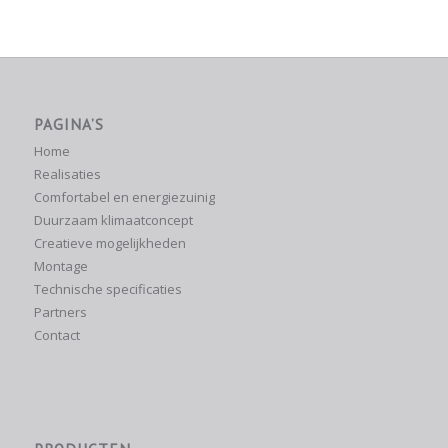
PAGINA’S
Home
Realisaties
Comfortabel en energiezuinig
Duurzaam klimaatconcept
Creatieve mogelijkheden
Montage
Technische specificaties
Partners
Contact