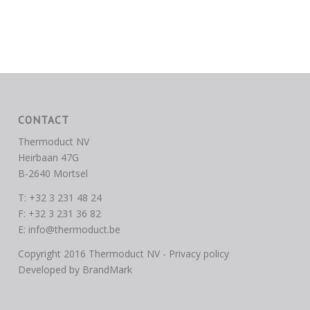
CONTACT
Thermoduct NV
Heirbaan 47G
B-2640 Mortsel
T: +32 3 231 48 24
F: +32 3 231 36 82
E:
info@thermoduct.be
Copyright 2016 Thermoduct NV -
Privacy policy
Developed by
BrandMark