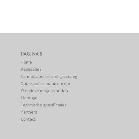
PAGINA’S
Home
Realisaties
Comfortabel en energiezuinig
Duurzaam klimaatconcept
Creatieve mogelijkheden
Montage
Technische specificaties
Partners
Contact