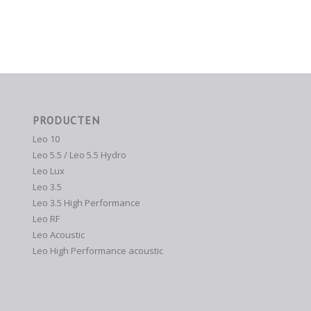
PRODUCTEN
Leo 10
Leo 5.5 / Leo 5.5 Hydro
Leo Lux
Leo 3.5
Leo 3.5 High Performance
Leo RF
Leo Acoustic
Leo High Performance acoustic