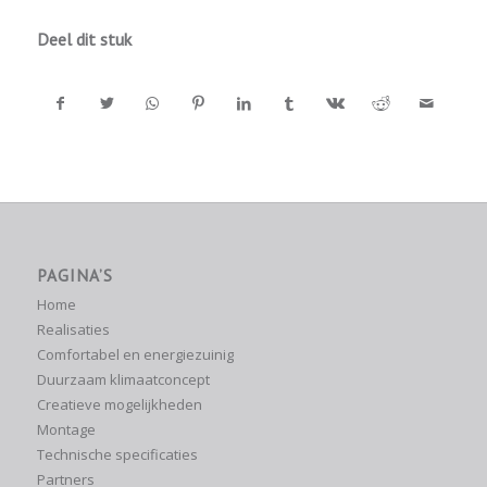
Deel dit stuk
PAGINA’S
Home
Realisaties
Comfortabel en energiezuinig
Duurzaam klimaatconcept
Creatieve mogelijkheden
Montage
Technische specificaties
Partners