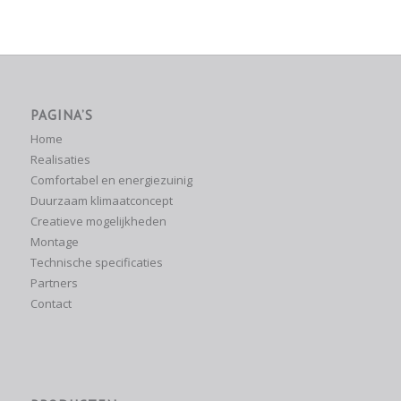
PAGINA’S
Home
Realisaties
Comfortabel en energiezuinig
Duurzaam klimaatconcept
Creatieve mogelijkheden
Montage
Technische specificaties
Partners
Contact