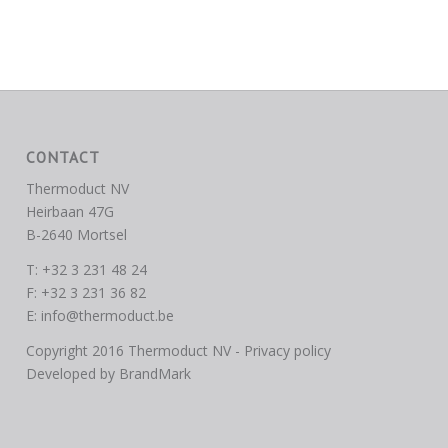
CONTACT
Thermoduct NV
Heirbaan 47G
B-2640 Mortsel
T: +32 3 231 48 24
F: +32 3 231 36 82
E:
info@thermoduct.be
Copyright 2016 Thermoduct NV -
Privacy policy
Developed by
BrandMark