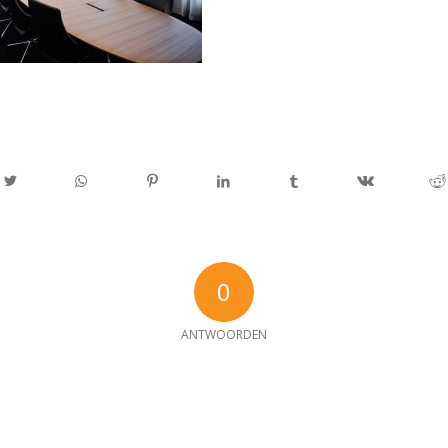
0
ANTWOORDEN
e