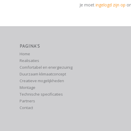
Je moet
ingelogd zijn op
om
PAGINA’S
Home
Realisaties
Comfortabel en energiezuinig
Duurzaam klimaatconcept
Creatieve mogelijkheden
Montage
Technische specificaties
Partners
Contact