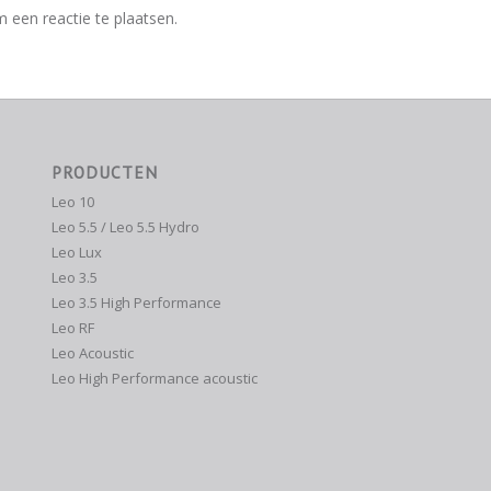
 een reactie te plaatsen.
PRODUCTEN
Leo 10
Leo 5.5 / Leo 5.5 Hydro
Leo Lux
Leo 3.5
Leo 3.5 High Performance
Leo RF
Leo Acoustic
Leo High Performance acoustic