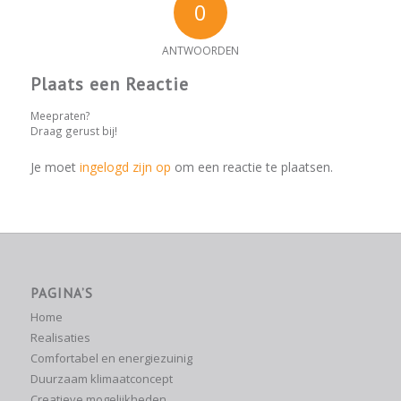
0
ANTWOORDEN
Plaats een Reactie
Meepraten?
Draag gerust bij!
Je moet
ingelogd zijn op
om een reactie te plaatsen.
PAGINA’S
Home
Realisaties
Comfortabel en energiezuinig
Duurzaam klimaatconcept
Creatieve mogelijkheden